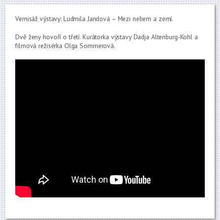
Vernisáž výstavy: Ludmila Jandová – Mezi nebem a zemí.
Dvě ženy hovoří o třetí. Kurátorka výstavy Dadja Altenburg-Kohl a
filmová režisérka Olga Sommerová.