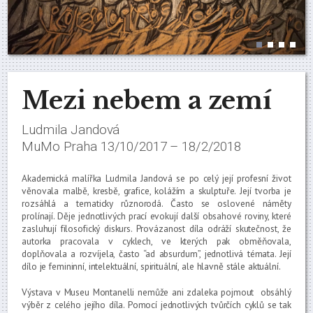
Mezi nebem a zemí
Ludmila Jandová
MuMo Praha 13/10/2017 – 18/2/2018
Akademická malířka Ludmila Jandová se po celý její profesní život
věnovala malbě, kresbě, grafice, kolážím a skulptuře. Její tvorba je
rozsáhlá a tematicky různorodá. Často se oslovené náměty
prolínají. Děje jednotlivých prací evokují další obsahové roviny, které
zasluhují filosofický diskurs. Provázanost díla odráží skutečnost, že
autorka pracovala v cyklech, ve kterých pak obměňovala,
doplňovala a rozvíjela, často “ad absurdum”, jednotlivá témata. Její
dílo je femininní, intelektuální, spirituální, ale hlavně stále aktuální.
Výstava v Museu Montanelli nemůže ani zdaleka pojmout obsáhlý
výběr z celého jejího díla. Pomocí jednotlivých tvůrčích cyklů se tak