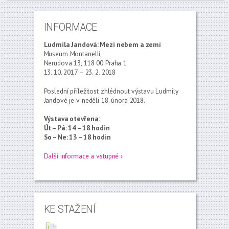
INFORMACE
Ludmila Jandová: Mezi nebem a zemí
Museum Montanelli,
Nerudova 13, 118 00 Praha 1
13. 10. 2017 – 23. 2. 2018
Poslední příležitost zhlédnout výstavu Ludmily
Jandové je v neděli 18. února 2018.
Výstava otevřena:
Út – Pá: 14 – 18 hodin
So – Ne: 13 – 18 hodin
Další informace a vstupné ›
KE STAŽENÍ