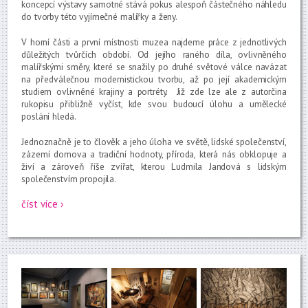
koncepcí výstavy samotné stává pokus alespoň částečného náhledu
do tvorby této vyjímečné malířky a ženy.
V horní části a první místnosti muzea najdeme práce z jednotlivých
důležitých tvůrčích období. Od jejího raného díla, ovlivněného
malířskými směry, které se snažily po druhé světové válce navázat
na předválečnou modernistickou tvorbu, až po její akademickým
studiem ovlivněné krajiny a portréty. Již zde lze ale z autorčina
rukopisu přibližně vyčíst, kde svou budoucí úlohu a umělecké
poslání hledá.
Jednoznačně je to člověk a jeho úloha ve světě, lidské společenství,
zázemí domova a tradiční hodnoty, příroda, která nás obklopuje a
živí a zároveň říše zvířat, kterou Ludmila Jandová s lidským
společenstvím propojila.
číst více ›