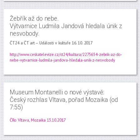
Žebřík až do nebe.
Výtvarnice Ludmila Jandová hledala únik z
nesvobody.
ČT24 a ČT art – Události v kultuře 16. 10. 2017
http://www.ceskatelevize.cz/ct24/kultura/2275654-zebrik-az-do-
nebe-vytvarnice-ludmila-jandova-hledala-unik-z-nesvobody
Museum Montanelli o nové výstavě:
Český rozhlas Vltava, pořad Mozaika (od
7:55)
ČRo Vltava, Mozaika 13.10.2017