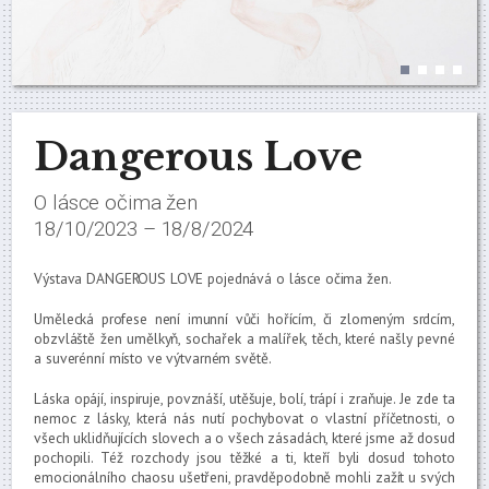
Dangerous Love
O lásce očima žen
18/10/2023 – 18/8/2024
Výstava DANGEROUS LOVE pojednává o lásce očima žen.
Umělecká profese není imunní vůči hořícím, či zlomeným srdcím,
obzvláště žen umělkyň, sochařek a malířek, těch, které našly pevné
a suverénní místo ve výtvarném světě.
Láska opájí, inspiruje, povznáší, utěšuje, bolí, trápí i zraňuje. Je zde ta
nemoc z lásky, která nás nutí pochybovat o vlastní příčetnosti, o
všech uklidňujících slovech a o všech zásadách, které jsme až dosud
pochopili. Též rozchody jsou těžké a ti, kteří byli dosud tohoto
emocionálního chaosu ušetřeni, pravděpodobně mohli zažít u svých