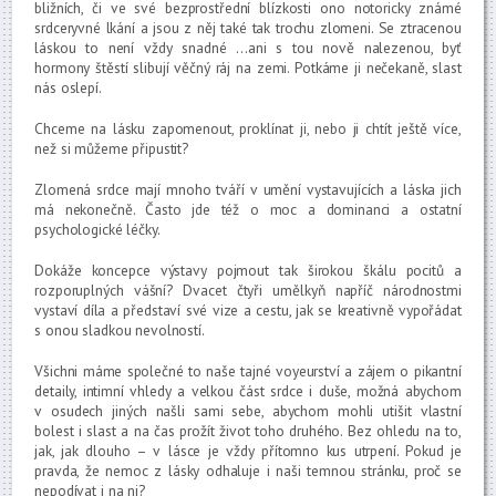
bližních, či ve své bezprostřední blízkosti ono notoricky známé
srdceryvné lkání a jsou z něj také tak trochu zlomeni. Se ztracenou
láskou to není vždy snadné …ani s tou nově nalezenou, byť
hormony štěstí slibují věčný ráj na zemi. Potkáme ji nečekaně, slast
nás oslepí.
Chceme na lásku zapomenout, proklínat ji, nebo ji chtít ještě více,
než si můžeme připustit?
Zlomená srdce mají mnoho tváří v umění vystavujících a láska jich
má nekonečně. Často jde též o moc a dominanci a ostatní
psychologické léčky.
Dokáže koncepce výstavy pojmout tak širokou škálu pocitů a
rozporuplných vášní? Dvacet čtyři umělkyň napříč národnostmi
vystaví díla a představí své vize a cestu, jak se kreativně vypořádat
s onou sladkou nevolností.
Všichni máme společné to naše tajné voyeurství a zájem o pikantní
detaily, intimní vhledy a velkou část srdce i duše, možná abychom
v osudech jiných našli sami sebe, abychom mohli utišit vlastní
bolest i slast a na čas prožít život toho druhého. Bez ohledu na to,
jak, jak dlouho – v lásce je vždy přítomno kus utrpení. Pokud je
pravda, že nemoc z lásky odhaluje i naši temnou stránku, proč se
nepodívat i na ni?