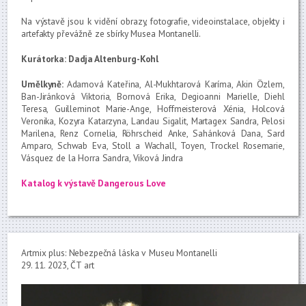
Na výstavě jsou k vidění obrazy, fotografie, videoinstalace, objekty i
artefakty převážně ze sbírky Musea Montanelli.
Kurátorka: Dadja Altenburg-Kohl
Umělkyně:
Adamová Kateřina, Al-Mukhtarová Karíma, Akin Özlem,
Ban-Jiránková Viktoria, Bornová Erika, Degioanni Marielle, Diehl
Teresa, Guilleminot Marie-Ange, Hoffmeisterová Xénia, Holcová
Veronika, Kozyra Katarzyna, Landau Sigalit, Martagex Sandra, Pelosi
Marilena, Renz Cornelia, Röhrscheid Anke, Sahánková Dana, Sard
Amparo, Schwab Eva, Stoll a Wachall, Toyen, Trockel Rosemarie,
Vásquez de la Horra Sandra, Viková Jindra
Katalog k výstavě Dangerous Love
Artmix plus: Nebezpečná láska v Museu Montanelli
29. 11. 2023, ČT art