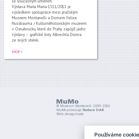
se současným uměním.
Výstava Maria Maria 1511/2011 je
výsledkem spolupráce mezi pražským
Muzeem Montanelli a Domem Felixe
Nussbauma / Kulturněhistorickým muzeem
v Osnabrücku, které do Prahy zapůjčí jádro
výstavy – grafické listy Albrechta Dürera
ze svých sbírek.
více ›
©
Museum Montanelli
2009–2026.
MuMo provozuje
Nadace DrAK
Web:
design
/
code
Používáme cookie