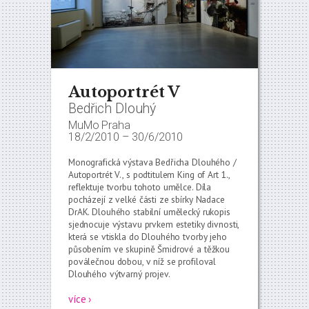
Autoportrét V
Bedřich Dlouhý
MuMo Praha
18/2/2010
–
30/6/2010
Monografická výstava Bedřicha Dlouhého /
Autoportrét V., s podtitulem King of Art 1.,
reflektuje tvorbu tohoto umělce. Díla
pocházejí z velké části ze sbírky Nadace
DrAK. Dlouhého stabilní umělecký rukopis
sjednocuje výstavu prvkem estetiky divnosti,
která se vtiskla do Dlouhého tvorby jeho
působením ve skupině Šmidrové a těžkou
poválečnou dobou, v níž se profiloval
Dlouhého výtvarný projev.
více ›