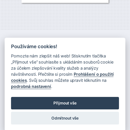
Používáme cookies!
Pomozte nám zlepšit náš web! Stisknutím tlačítka
„Přijmout vše“ souhlasíte s ukládáním souborů cookie
za účelem zlepšování kvality služeb a analýzy
návštěvnosti. Přečtěte si prosím
Prohlášení o použití
cookies
. Svůj souhlas můžete upravit kliknutím na
Novinky na váš email
podrobná nastavení
.
Zásady zpracování osobních údajů
Prohlášení o použití cookies
Přijmout vše
Návštěvní řád Musea Montanelli
Odmítnout vše
©
Museum Montanelli
2009–2026.
MuMo provozuje
Nadace DrAK
Web:
design
/
code