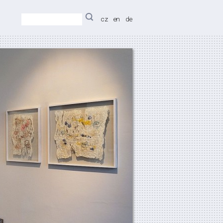
cz
en
de