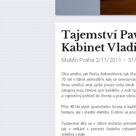
Tajemství Pa
Kabinet Vlad
MuMo Praha 2/11/2011 – 31
Oba umělci, jak Pavla Aubrechtová, tak Vla
70. let v tíživé atmosféře, kdy se omezova
dvou umělců znal spíše pouze úzký okruh je
rukopisy jsou čitelné, pro každého z nich 
a výjimečný pohled do života a práce obou 
Přes 40 let jejich společného života si každý
fantazii, ale i vlastní identitu. U obou se 
Vystavená díla se v citlivé instalaci preze
tak v setkání s pracemi českého výtvarní
srdečný vztah.