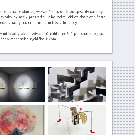
mnost jeho osobnosti, výtvarně znázorněnou spíše dynamickým
tvorby by měly prozradit i jeho velmi citlivý charakter, často
jednoznačný názor na morální lidské hodnoty.
ování tvorby obou výtvarníků náhle možná porozumíme jejich
našeho moderního, rychlého života.