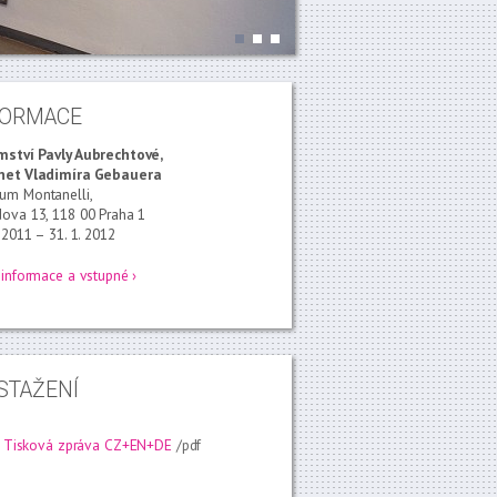
FORMACE
mství Pavly Aubrechtové,
net Vladimíra Gebauera
um Montanelli,
ova 13, 118 00 Praha 1
. 2011 – 31. 1. 2012
 informace a vstupné ›
STAŽENÍ
Tisková zpráva CZ+EN+DE
/pdf