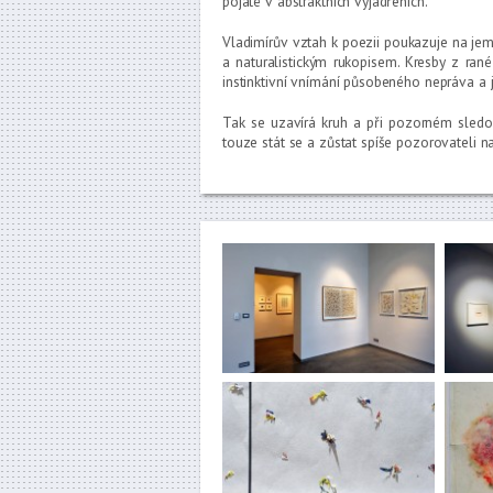
pojaté v abstraktních vyjádřeních.
Vladimírův vztah k poezii poukazuje na je
a naturalistickým rukopisem. Kresby z rané 
instinktivní vnímání působeného nepráva a 
Tak se uzavírá kruh a při pozorném sled
touze stát se a zůstat spíše pozorovateli 