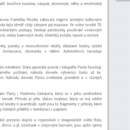
atří bouřlivá maxima, naopak, skromnost, něha a mnoholetá
fesora Františka Muziky zabývala nejprve jemnými tužkovými
roda byla téměř vždy zdrojem její inspirace. Ve volné tvorbě 70.
chnickými postupy. Vznikají perokresby, používání voskových
rů, otisky barevných hrotů, hřebíčků, koláže, lepení a moření.
ly, pastely a monochromní reliéfy, skládané kresby, lyrické
áže, kompozice, zkumavky s nitěmi. Aubrechtová navazuje
álým námětem. Stará japonská poezie i kaligrafie Pavlu fascinují.
varného počínání, náhoda dovede výtvarnici často až ke
em. Náhodu dovede Pavla zviditelnit, proměnit a v různých
em Pavly i Vladimíra Gebauera, který se v jeho uměleckém
kreseb. Příroda je jeho stálou inspirací, která se má udržet
od kresby k asambláži, opět jsou to fragmenty z přírody, které
y lidských příběhů v kombinaci s papírem.
álé prezenci dojmů a vzpomínek z imaginárních světů flóry,
ek, dřevo a jíl, smíchané s olejovými barvami, jsou spíše vjemy