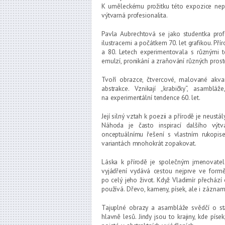
K uměleckému prožitku této expozice nep
výtvarná profesionalita.
Pavla Aubrechtová se jako studentka pro
ilustracemi a počátkem 70. let grafikou. Pří
a 80. Letech experimentovala s různými te
emulzí, pronikání a zraňování různých prosto
Tvoří obrazce, čtvercové, malované akvare
abstrakce. Vznikají „krabičky“, asambl
na experimentální tendence 60. let.
Její silný vztah k poezii a přírodě je neust
Náhoda je často inspirací dalšího výt
onceptuálnímu řešení s vlastním rukopis
variantách mnohokrát zopakovat.
Láska k přírodě je společným jmenovatel
vyjádření vydává cestou nejprve ve formě 
po celý jeho život. Když Vladimír přechází 
používá. Dřevo, kameny, písek, ale i záznam
Tajuplné obrazy a asambláže svědčí o st
hlavně lesů. Jindy jsou to krajiny, kde pís