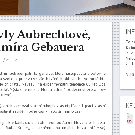
vly Aubrechtové,
IN
Taje
imíra Gebauera
Kabi
Muze
Nerud
/1/2012
2. 11
dimír Gebauer patří ke generaci, která nastupovala v polovině
Další
la svoboda projevu ve všech tvůrčích oblastech. Tvorbu těchto
jich přátel. Navazují na experimentální tendence 60. let. Oba
typické. Výstava v muzeu Montanelli má poskytnout zcela nový
autorů.
KE 
 z nich zachoval vlastní rukopis, vlastní přístup k práci, vlastní
pozastavil záviděníhodně čas – nebo žijí mimo čas?
ntují jak v kontextu s prvotní tvorbou Aubrechtové a Gebauera,
ka Radka Kratiny, ke kterému oba umělci chovali přátelský,