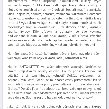
interpretacemi. Evropa disponuje okouzlujícími důkazy svých
kulturních úspěchů. Ukázkami velkolepé krásy, které vznikly z
hlubokého zoufalství a nesmírné bolesti. Sochaři, malíři a architekti
vtiskli objektům, domům, palácům, zahradám, skulpturám i obrazům
ráz, jehož tvarosloví až dodnes po celém světě určuje měřítka krásy.
Je to též výsledkem velkých, století starých sporů, množství válek,
mocenských bojů a vykořisťování. I ty stvořily druhou, krásnější
stránku Evropy. Díky přebytu a bohatství se zde vyvinula
obdivuhodná kulturní a umělecká krajina, v níž zůstalo zřetelně
zachováno množství stop probíhajícího zápolení o skutečné umění,
stop, jež jsou hluboce zakořeněny v našem kolektivním vědomí.
Na této společné cestě kulturního vývoje jsme navzdory všem
válečným konfliktům objevili krásu, lásku, ostražitost a mír.
Malířka ANTOINETTE ve svých obrazech asociuje. Nechám se
těmito subjektivními obrazy oslovit? Co mi připadá krásné? Jak
důležitá je při tom hlubokomyslnost? Dokážu zvládnout naši
dějinnou minulost? Podaří se mi snášet chyby přítomnosti? Jak se
vypořádám s negativními pocity jako zděšením, zlobou, zhnusením
či zlostí? Dokážu jít vstříc budoucnosti, která vzbuzuje obavy, jelikož
se na ni můžeme jen nedostatečně připravit? Snesu umění, které ze
sebe chce udělat nástroj pro hledání odpovědí na tyto otázky?
Jako už tolikrát ve svých pohnutých dějinách stojí dnes Evropa