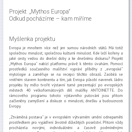
Projekt „Mythos Europa“
Odkud pocházíme – kam míříme
Myšlenka projektu
Evropa je mnohem více než jen sumou národních států. Má totiž
společnou minulost, společnou kulturní minulost. Kde leží kořeny a
jaké cesty vedou do dnešní doby a ke dnešnímu diskursu? Projekt
„Mythos Europa“ nabízí platformu právě k těmto úvahám. Pomocí
prostředků současného malířství vypráví příběhy z „evropské“
mytologie a zaměřuje se na recepci těchto obrazů. Zaobírá se
vnitřním stavem kontinentu a tím, jak Evropa působí navenek. Jádro
projektu by mělo tvořit výstavní turné prezentující po evropských
městech 40 velkoformátových děl malířky ANTOINETTE. Do
rámcového programu tohoto výstavního putování jsou přitom
začleněny zamyšlení a diskuze o minulosti, dnešku a budoucnosti
Evropy.
„Ztvárněná postava“ je v evropském výtvarném umění odnepaměti
prostředkem pro vyjádření životně důležitých poselství. Přitom vždy
procházela novými, individuálními a časově podmíněnými