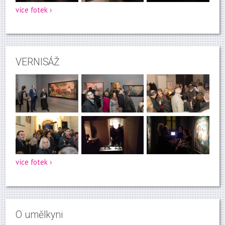
více fotek ›
VERNISÁŽ
více fotek ›
O umělkyni