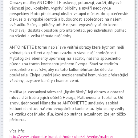
Obrazy malířky ANTOINETTE oslovují, polarizují, zaráží, díky své
věcnosti jsou konkrétní, vypráví příběhy a utváří neobvyklé
perspektivy. Proto představují ideální vstupní můstek do společenské
diskuze o evropské identitě a budoucnosti společnosti na našem
světadílu. Scény a příběhy určitě nejsou vyprávěny až do konce.
Nechávají dostatek prostoru pro interpretaci, pro individuální pohled
na všední a velká témata naší doby.
ANTOINETTE k tomu nabízí své vnitřní obrazy, které bychom měli
vnímat jako reflexi a zpětnou vazbu o stavu naší společnosti.
Mytologické elementy upomínají na začátky našeho společného
původu na tomto kontinentu jménem Evropa. Staví se tradicím
evropského malířství, aby na toto kulturněhistorické dědictví
poukázala. Chápe umění jako mezigenerační komunikaci překračující
všechny jazykové bariéry i hranice zemí.
Malířka je zastánkyní takzvané „lipské školy“. Její obrazy a obrazná
mluva drží tradici jejích učitelů Heisiga, Mattheuera a Tübkeho. Od
znovusjednocení Německa se ANTOINETTE umělecky zaobírá
kulturní identitou našeho evropského kontinentu. Tyto snahy vedly
ke vzniku obsáhlého díla, které po stránce aktuálnosti lze jen těžko
překonat.
více info:
http://www.antoinette-kunst.de/index.php/zh/werke/malerei