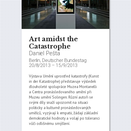
Art amidst the
Catastrophe
Daniel Pešta
Berlin, Deutscher Bundestag
20/8/2013
–
15/9/2013
Výstava Umění uprostřed katastrofy (Kunst
in der Katastrophe) představuje výsledek
dlouholeté spolupráce Muzea Montanelli
a Centra pronásledovaného umění při
Muzeu umění Solingen. Různí autoři se
svými díly snaží upozornit na situaci
politicky a kulturně pronásledovaných
umělců, vyzývají k empatii, žádají základní
demokratické hodnoty a volají po toleranci
vůči odlišnému smýšlení.