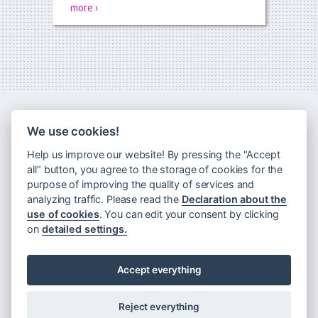
more ›
We use cookies!
Help us improve our website! By pressing the "Accept
all" button, you agree to the storage of cookies for the
purpose of improving the quality of services and
analyzing traffic. Please read the
Declaration about the
use of cookies
. You can edit your consent by clicking
Newsletter
on
detailed settings.
Principles of processing personal data
Declaration about the use of cookies
Accept everything
Rules for visiting Museum Montanelli
Reject everything
©
Museum Montanelli
2009–2026.